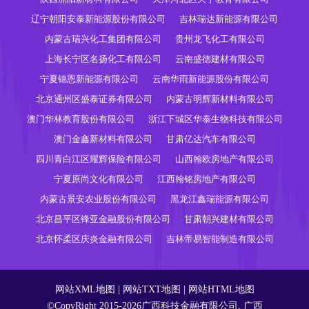
辽宁朝阳安泰新能源股份有限公司
吉林瑞达新能源有限公司
内蒙古瑞兴化工集团有限公司
贵州龙飞化工有限公司
上海长宁区名扬化工有限公司
云南盛德建材有限公司
宁夏锦恩新能源有限公司
云南华雨新能源股份有限公司
北京通州区盛泰证券有限公司
内蒙古明辉新材料有限公司
澳门华林教育股份有限公司
浙江下城区华泰生物科技有限公司
澳门金鑫新材料有限公司
甘肃亿达汽车有限公司
四川青白江区耀辉保险有限公司
山西翰欧房地产有限公司
宁夏原尚文化有限公司
江西翰铭房地产有限公司
内蒙古景安农业股份有限公司
黑龙江鑫瑞能源有限公司
北京昌平区锋亚金融股份有限公司
甘肃朝兴建材有限公司
北京怀柔区庆炎金融有限公司
吉林帝易智能制造有限公司
网站XML地图
|
网站TXT地图
|
网站HTML地图
©CopyRight 2015-2026广西科技金融有限公司, 广西